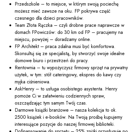
Przedszkole – to miejsce, w którym swoją pociechę
możesz mieć zawsze na oku. FP pokrywa część
czesnego dla dzieci pracowników.
Team Złota Rączka – czyli drobne prace naprawcze w
domach FPowiczów: do 30 km od FP – pracujemy na
miejscu, powyżej – doradzamy online.
FP Architekt – praca zdalna musi być komfortowa.
Skonsultuj się ze specjalistą, by stworzyć swoje idealne
domowe biuro i przestrzeń do pracy.
Rentownia – tu wypożyczysz firmowy sprzęt na prywatny
użytek, w tym: stół cateringowy, ekspres do kawy czy
myjka ciśnieniowa.
AskHenry – to usługa osobistego asystenta. Henry
pomoże Ci w załatwieniu codziennych spraw,
oszczędzając tym samym Twój czas.
Darmowe książki branżowe – nasza kolekcja to ok.
2500 książek i e-booków. Na Twoją prośbę kupujemy
interesujące pozycje do naszej firmowej biblioteki.
Dofinansowanie do sprzętu –
25% zniżki przysługuje po